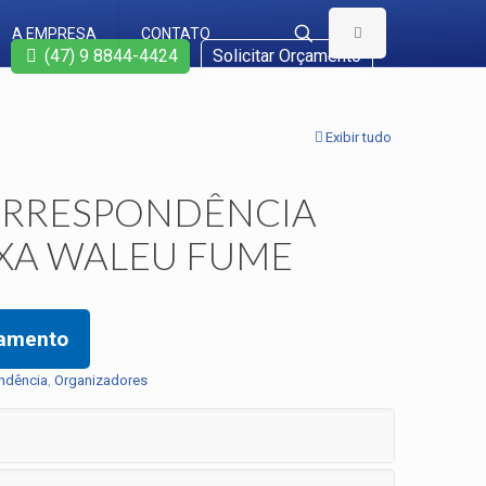
A EMPRESA
CONTATO
(47) 9 8844-4424
Solicitar Orçamento
Exibir tudo
ORRESPONDÊNCIA
IXA WALEU FUME
çamento
ndência
,
Organizadores