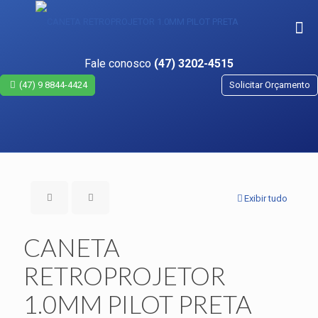
Fale conosco
(47) 3202-4515
(47) 9 8844-4424
Solicitar Orçamento
Exibir tudo
CANETA
RETROPROJETOR
1.0MM PILOT PRETA